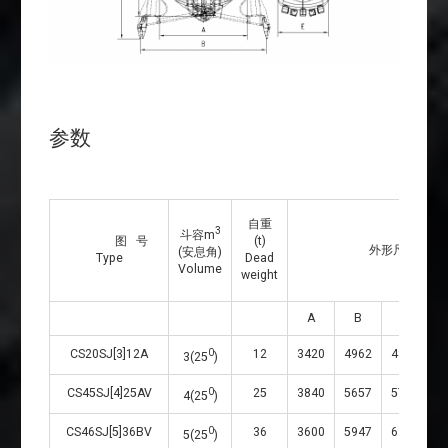
参数
自重
3
斗容m
图 号
(t)
外形尺寸(mm)Dime
(安息角)
Type
Dead
Volume
weight
A
B
C
CS20SJ[3]12A
0
12
3420
4962
4326
3(25
)
CS45SJ[4]25AV
0
25
3840
5657
5748
4(25
)
CS46SJ[5]36BV
0
36
3600
5947
6164
5(25
)