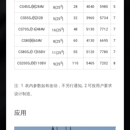
CS45SJ[8]28AV
0
28
4040
5980
5937
8(25
)
CS55SJ[5]32B
0
32
3960
5734
7194
5(25
)
CS70SJ[16]48AV
0
48
5130
7712
7359
16(25
)
CS80[8]60AV
0
60
4130
6695
7189
8(25
)
CS80SJ[11]55BV
0
55
5120
7780
7553
11(25
)
CS200SJ[9]110BV
0
110
5465
7202
8666
1
9(25
)
注: 1. 表内参数如有改动，不另行通知, 2.可按用户要求
设计制造。
应用