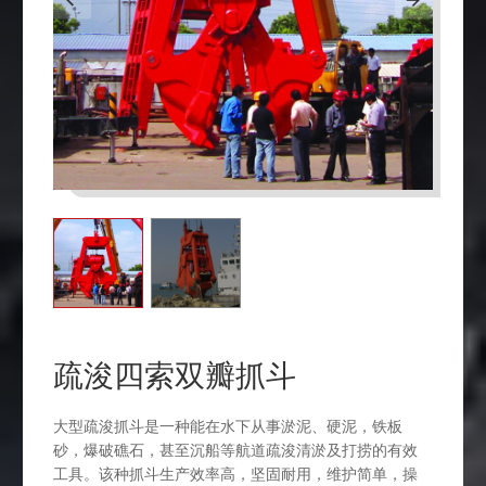
疏浚四索双瓣抓斗
大型疏浚抓斗是一种能在水下从事淤泥、硬泥，铁板
砂，爆破礁石，甚至沉船等航道疏浚清淤及打捞的有效
工具。该种抓斗生产效率高，坚固耐用，维护简单，操